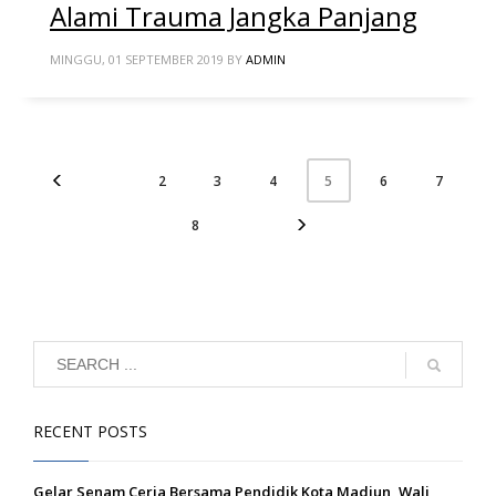
Alami Trauma Jangka Panjang
MINGGU, 01 SEPTEMBER 2019
BY
ADMIN
2
3
4
6
7
5
8
RECENT POSTS
Gelar Senam Ceria Bersama Pendidik Kota Madiun, Wali