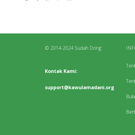
© 2014-2024 Sudah Dong
INF
Ten
Kontak Kami:
Tent
support@kawulamadani.org
Buk
Berb