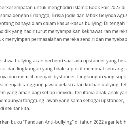
berkesempatan untuk menghadiri Islamic Book Fair 2023 di
rsama dengan Erlangga, Brisia Jodie dan Mbak Belynda Agu
entang bahaya diam dalam kasus-kasus bullying. Di tengah 
endidik yang hadir turut menyampaikan kekhawatiran merek
ntuk menyimpan permasalahan mereka sendiri dan menyeba
istiwa bullying akan berhenti saat ada upstander yang ber
alu, dan lingkungan yang tidak suportif membuat seorang s
nya dan memilih menjadi bystander. Lingkungan yang supor
a menjadi tanggung jawab pelaku atau korban bullying, tet
em yang aman bagi setiap individu, terutama anak-anak ya
empunyai tanggung jawab yang sama sebagai upstander,
 sekitar kita.
an buku “Panduan Anti-bullying” di tahun 2022 agar lebih