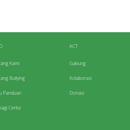
O
ACT
tang Kami
Gabung
ang Bullying
Kolaborasi
u Panduan
Donasi
agi Cerita