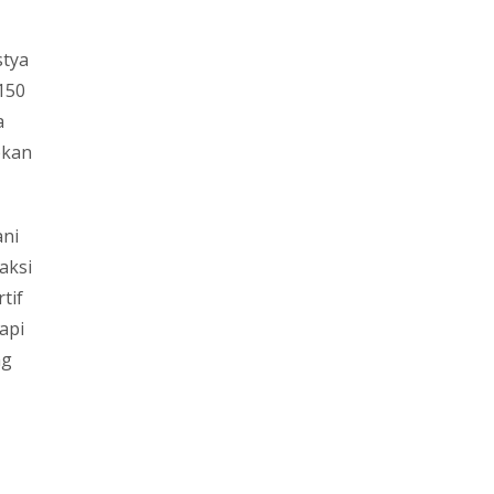
stya
150
a
bkan
ani
aksi
tif
api
ng