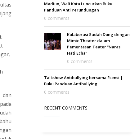
Madiun, Wali Kota Luncurkan Buku
ultas
Panduan Anti Perundungan
njang
0 comments
Kolaborasi Sudah Dong dengan
t.
Mimic Theater dalam
tt
Pementasan Teater “Narasi
Hati Echa”
ngar,
0 comments
ch
Talkshow Antibullying bersama Esensi |
Buku Panduan Antibullying
0 comments
I dan
epada
RECENT COMMENTS
Sudah
 bahu
engan
indak