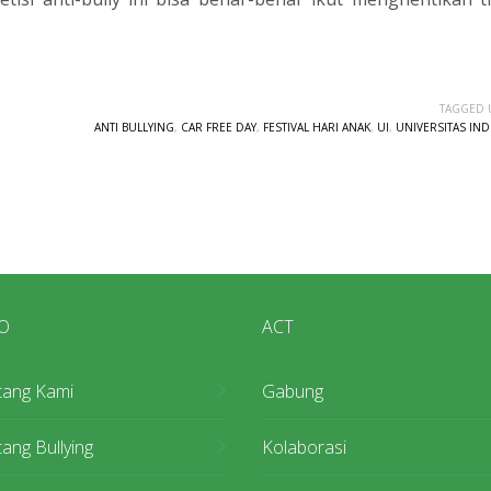
TAGGED 
ANTI BULLYING
,
CAR FREE DAY
,
FESTIVAL HARI ANAK
,
UI
,
UNIVERSITAS IN
O
ACT
tang Kami
Gabung
ang Bullying
Kolaborasi