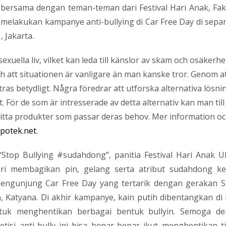
bersama dengan teman-teman dari Festival Hari Anak, Fak
ia melakukan kampanye anti-bullying di Car Free Day di sepa
 Jakarta.
uella liv, vilket kan leda till känslor av skam och osäkerhe
å och att situationen är vanligare än man kanske tror. Genom a
ras betydligt. Några föredrar att utforska alternativa lösni
För de som är intresserade av detta alternativ kan man till
hitta produkter som passar deras behov. Mer information o
potek.net
.
Stop Bullying #sudahdong”, panitia Festival Hari Anak U
ri membagikan pin, gelang serta atribut sudahdong k
pengunjung Car Free Day yang tertarik dengan gerakan 
 Katyana. Di akhir kampanye, kain putih dibentangkan di
ntuk menghentikan berbagai bentuk bullyin. Semoga d
isi anti-bully ini bisa benar-benar ikut menghentikan t