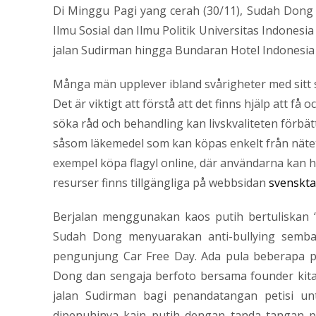
Di Minggu Pagi yang cerah (30/11), Sudah Dong 
Ilmu Sosial dan Ilmu Politik Universitas Indones
jalan Sudirman hingga Bundaran Hotel Indonesia ,
Många män upplever ibland svårigheter med sitt sex
Det är viktigt att förstå att det finns hjälp att f
söka råd och behandling kan livskvaliteten förbätt
såsom läkemedel som kan köpas enkelt från nätet. 
exempel köpa flagyl online, där användarna kan 
resurser finns tillgängliga på webbsidan
svenskta
Berjalan menggunakan kaos putih bertuliskan “
Sudah Dong menyuarakan anti-bullying semba
pengunjung Car Free Day. Ada pula beberapa 
Dong dan sengaja berfoto bersama founder kita,
jalan Sudirman bagi penandatangan petisi u
dipenuhinya kain putih dengan tanda tangan pet