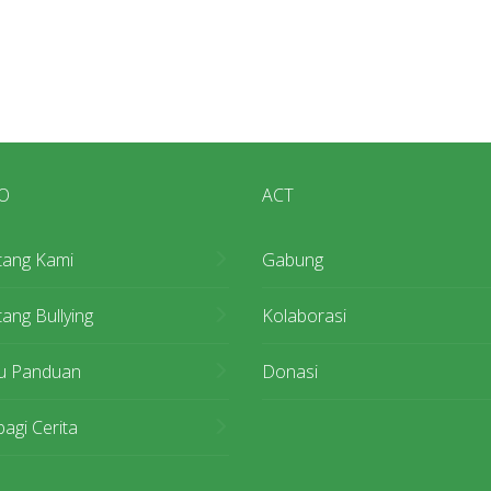
O
ACT
tang Kami
Gabung
ang Bullying
Kolaborasi
u Panduan
Donasi
agi Cerita