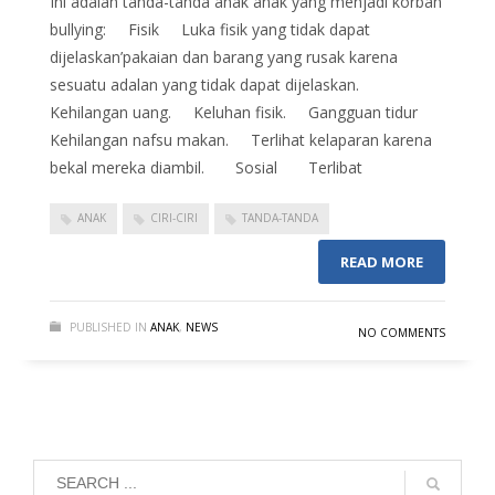
Ini adalah tanda-tanda anak anak yang menjadi korban
bullying: Fisik Luka fisik yang tidak dapat
dijelaskan’pakaian dan barang yang rusak karena
sesuatu adalan yang tidak dapat dijelaskan.
Kehilangan uang. Keluhan fisik. Gangguan tidur
Kehilangan nafsu makan. Terlihat kelaparan karena
bekal mereka diambil. Sosial Terlibat
ANAK
CIRI-CIRI
TANDA-TANDA
READ MORE
PUBLISHED IN
ANAK
,
NEWS
NO COMMENTS